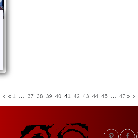
‹
« 1
…
37
38
39
40
41
42
43
44
45
…
47 »
›