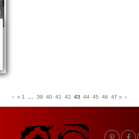
‹
« 1
…
39
40
41
42
43
44
45
46
47 »
›