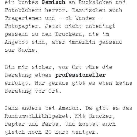
ein buntes
Gemisch
an Rucksäcken und
Fotobüchern hervor. Dazwischen auch
Trageriemen und - oh Wunder -
Fotopapier. Jetzt nicht unbedingt
passend zu den Druckern, die im
Angebot sind, aber immerhin passend
zur Suche.
Bin mir sicher, vor Ort wäre die
Beratung etwas
professioneller
erfolgt. Nur gerade gibt es eben keine
Beratung vor Ort.
Ganz anders bei Amazon. Da gibt es das
Rundumwohlfühlpaket. Mit Drucker,
Papier und Farbe. Und kostet auch
gleich noch 20 Euro weniger.