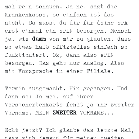
mal rein schauen. Ja ne, sagt die
Krankenkasse, so einfach ist das
nicht. Da musst du dir für deine ePA
erst einmal ein ePIN besorgen. Mensch
ja, wie
dumm
von mir zu glauben, dass
so etwas halb offizielles einfach so
funktioniert. Ok, dann also ePIN
besorgen. Das geht nur analog. Also
mit Vorsprache in einer Filiale.
Termin ausgemacht. Hin gegangen. Und
dann so: Ja mei, auf ihrer
Versichertenkarte fehlt ja ihr zweiter
Vorname. MEIN
ZWEITER
VORNAME...
Echt jetzt? Ich glaube das letzte Mal,
dass sich jemand für meinen zweiten