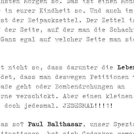
chsten Morgen so. Das ist einen Mon
r in eurer Kindheit so. Und auch im
rst der Beipackzettel. Der Zettel i
 der Seite, auf der man die Schach
 Ganz egal auf welcher Seite man si
zt nicht so, dass darunter die
Lebe
idet, dass man deswegen Petitionen 
raße geht oder Bombendrohungen an
erne verschickt. Aber einen kleinen
s doch jedesmal. JEDESMAL!!!1!
das so?
Paul Balthasar
, unser Spezi