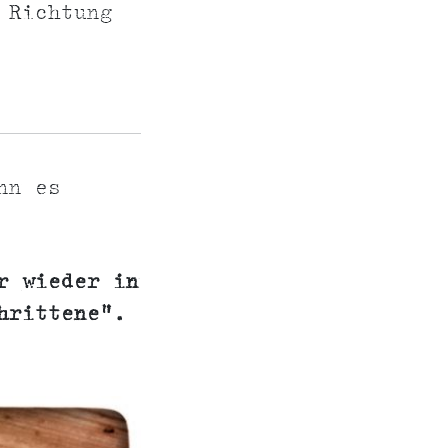
 Richtung
nn es
r wieder in
hrittene".