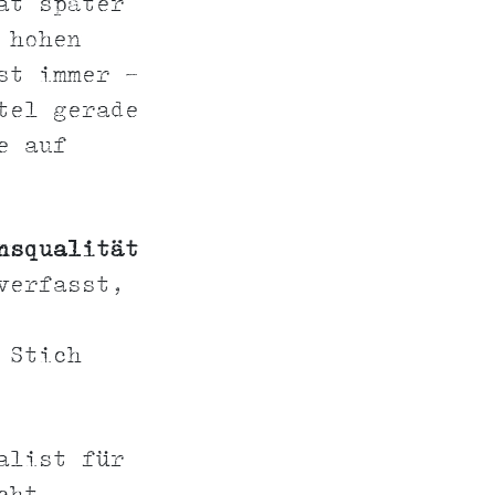
at später
 hohen
st immer -
tel gerade
e auf
nsqualität
verfasst,
 Stich
alist für