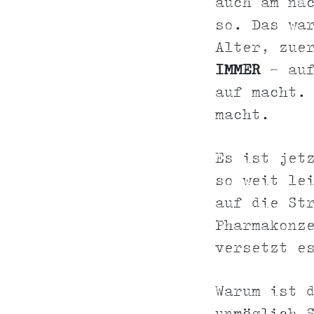
auch am nä
so. Das wa
Alter, zue
IMMER
- auf
auf macht.
macht.
Es ist jet
so weit le
auf die St
Pharmakonz
versetzt e
Warum ist 