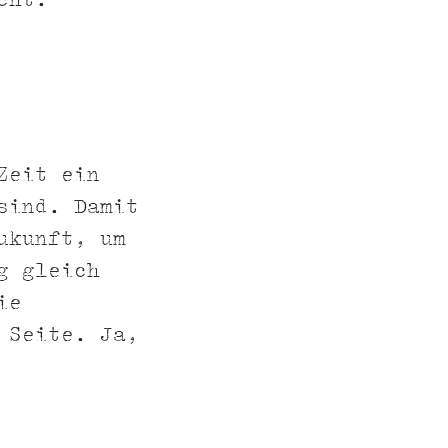
cht.
Zeit ein
sind. Damit
ukunft, um
g gleich
ie
 Seite. Ja,