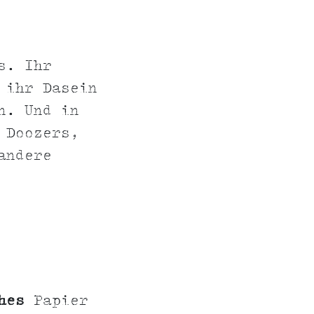
s. Ihr
 ihr Dasein
n. Und in
 Doozers,
andere
hes
Papier