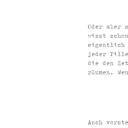
Oder aber 
wisst scho
eigentlich
jeder Pill
die den Ze
räumen. We
Auch vorst