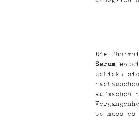
unmöglich 
Die Pharma
Serum
entwi
schickt si
nachzusehe
aufmachen 
Vergangenh
so muss es