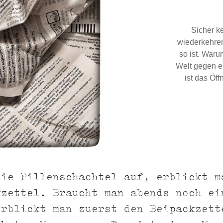
Sicher k
wiederkehren
so ist. Waru
Welt gegen e
ist das Öf
die Pillenschachtel auf, erblickt m
kzettel. Braucht man abends noch ei
erblickt man zuerst den Beipackzett