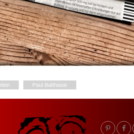
iten
Paul Balthasar