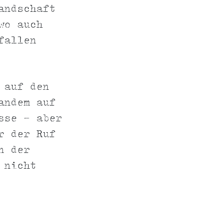
andschaft
wo auch
fallen
 auf den
andem auf
sse - aber
r der Ruf
n der
 nicht