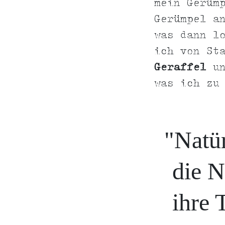
mein Gerüm
Gerümpel a
was dann l
ich von St
Geraffel
un
was ich zu
"Natü
die N
ihre 