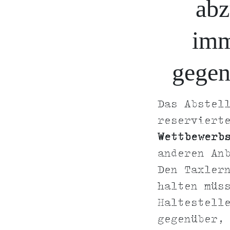
abz
imm
gegen
Das Abstel
reserviert
Wettbewerb
anderen An
Den Taxler
halten müs
Haltestell
gegenüber,