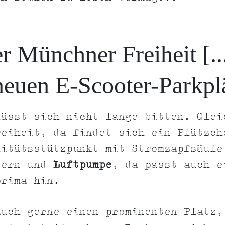
r Münchner Freiheit [...
neuen E-Scooter-Parkpl
lässt sich nicht lange bitten. Glei
reiheit, da findet sich ein Plätzch
litätsstützpunkt mit Stromzapfsäule
dern und
Luftpumpe
, da passt auch e
prima hin.
auch gerne einen prominenten Platz,