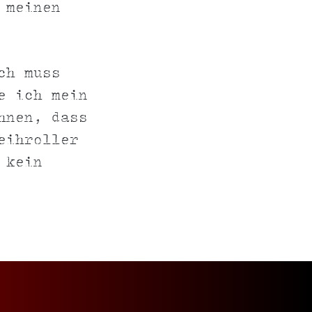
 meinen
ch muss
e ich mein
hnen, dass
eihroller
 kein