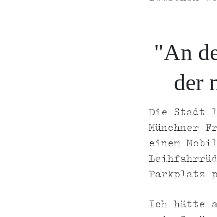
"An de
der 
Die Stadt 
Münchner F
einem Mobi
Leihfahrrä
Parkplatz 
Ich hätte 