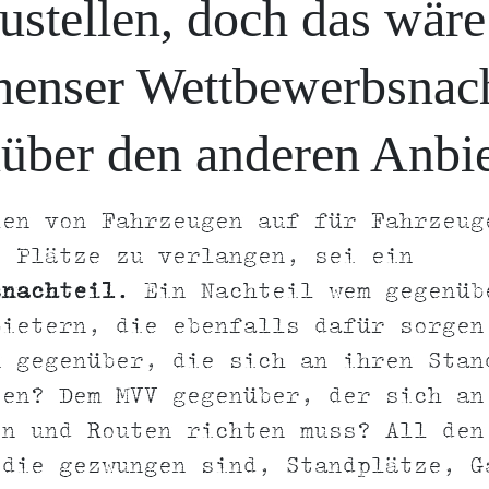
ustellen, doch das wäre
enser Wettbewerbsnach
über den anderen Anbie
len von Fahrzeugen auf für Fahrzeug
e Plätze zu verlangen, sei ein
snachteil
. Ein Nachteil wem gegenüb
bietern, die ebenfalls dafür sorgen
n gegenüber, die sich an ihren Stan
sen? Dem MVV gegenüber, der sich an
en und Routen richten muss? All den
 die gezwungen sind, Standplätze, G