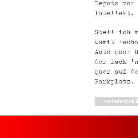
Depots vor
Intellekt.
Stell ich 
damit rech
Auto quer 
der Lack '
quer auf d
Parkplatz.
Verkehrspoliti