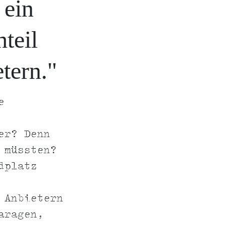
 ein
teil
tern."
e
er? Denn
 müssten?
dplatz
 Anbietern
aragen,