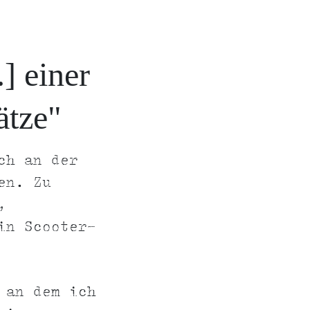
] einer
ätze"
ch an der
en. Zu
,
in Scooter-
 an dem ich