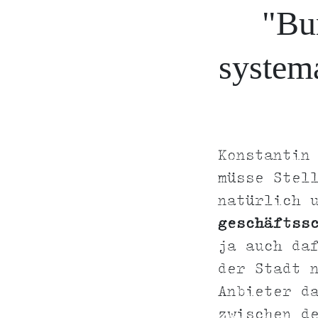
"Bur
system
Konstanti
müsse Stel
natürlich 
geschäftss
ja auch da
der Stadt 
Anbieter d
zwischen d