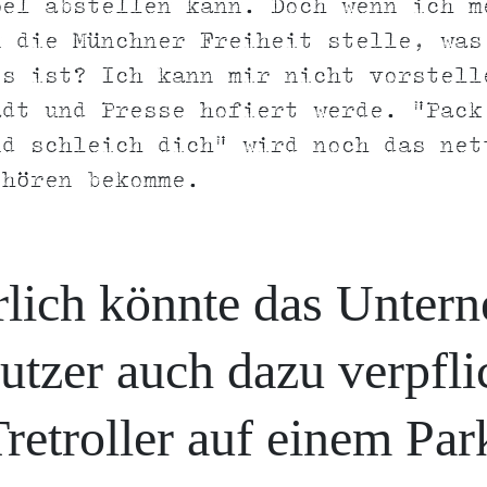
pel abstellen kann. Doch wenn ich m
n die Münchner Freiheit stelle, was
os ist? Ich kann mir nicht vorstell
adt und Presse hofiert werde. "Pack
d schleich dich" wird noch das net
 hören bekomme.
rlich könnte das Unter
utzer auch dazu verpfli
Tretroller auf einem Par