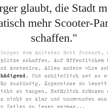
ger glaubt, die Stadt 
atisch mehr Scooter-Par
schaffen."
n
Burger vom Anbieter Dott fordert
, 
lplätze schaffen. Auf öffentlichem 
und kostenlos. Alles andere wäre sc
chädigend
. Und schließlich sei so e
für zuständig, Ärgernisse zu beseit
nicht so taugen. Natürlich drücken 
as nicht so klar und unumwunden aus
en Zeilen zu lesen vermag...