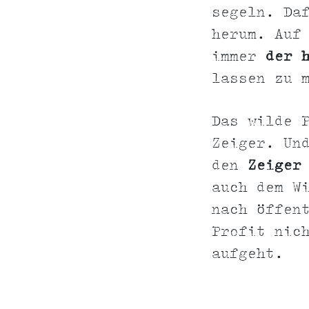
segeln. Da
herum. Auf
immer
der 
lassen zu 
Das wilde 
Zeiger. Un
den
Zeiger
auch dem W
nach öffen
Profit nic
aufgeht.