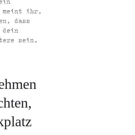
ein
 meint ihr,
en, dass
 dein
tere sein,
nehmen
chten,
kplatz