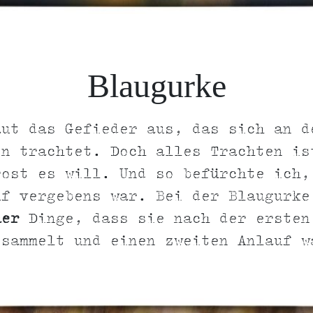
Blaugurke
aut das Gefieder aus, das sich an d
en trachtet. Doch alles Trachten is
rost es will. Und so befürchte ich,
uf vergebens war. Bei der Blaugurke
her
Dinge, dass sie nach der ersten
 sammelt und einen zweiten Anlauf w