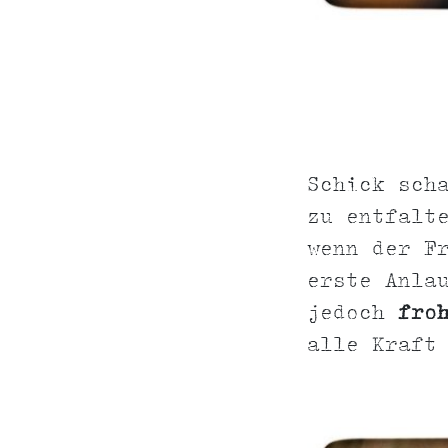
Schick sch
zu entfalt
wenn der F
erste Anla
jedoch
fro
alle Kraft