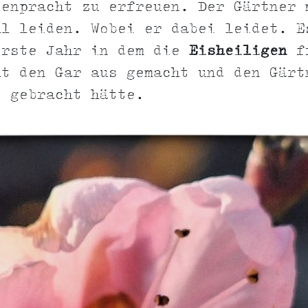
tenpracht zu erfreuen. Der Gärtner 
hl leiden. Wobei er dabei leidet. E
erste Jahr in dem die
Eisheiligen
f
ht den Gar aus gemacht und den Gärt
e gebracht hätte.