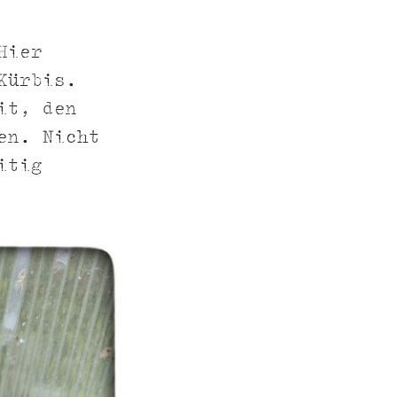
Hier
Kürbis.
it, den
en. Nicht
itig