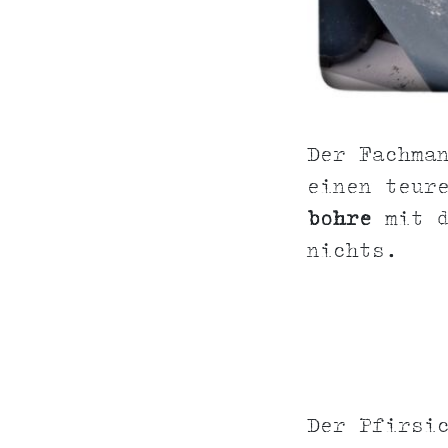
Der Fachma
einen teur
bohre
mit d
nichts.
Der Pfirsi