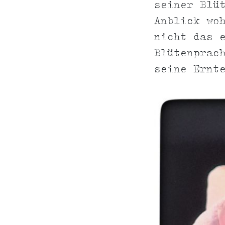
seiner Blü
Anblick wo
nicht das 
Blütenprac
seine Ernt