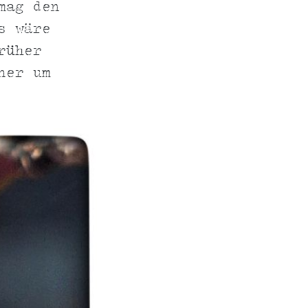
mag den
s wäre
rüher
ner um