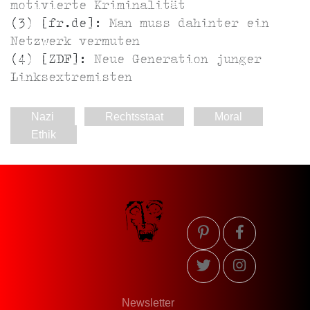
motivierte Kriminalität
(3) [fr.de]:
Man muss dahinter ein
Netzwerk vermuten
(4) [ZDF]:
Neue Generation junger
Linksextremisten
Nazi
Rechtsstaat
Moral
Ethik
Newsletter