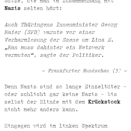
Sätze, die man im Zusammenhang mit
Nazis
selten hört:
Auch Thüringens Innenminister Georg
Maier (SPD) warnte vor einer
Verharmlosung der Szene um Lina E.
„Man muss dahinter ein Netzwerk
vermuten“, sagte der Politiker.
= Frankfurter Rundschau (3) =
Denn Nazis sind so lange Einzeltäter -
oder schlicht gar keine Nazis - bis
selbst der Blinde mit dem
Krückstock
nicht mehr anders kann.
Hingegen wird im linken Spektrum