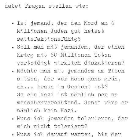
dabei Fragen stellen wie:
Ist jemand, der den Mord an 6
Millionen Juden gut heisst
satisfaktionsfähig?
Soll man mit jemandem, der einen
Krieg mit 60 Millionen Toten
verteidigt wirklich diskutieren?
Möchte man mit jemandem am Tisch
sitzen, der vor Hass ganz grün,
äh... braun im Gesicht ist?
So ein Nazi ist nämlich per se
menschenverachtend. Sonst wäre er
nämlich kein Nazi.
Muss ich jemanden tolerieren, der
mich nicht toleriert?
Muss ich darauf warten, bis der