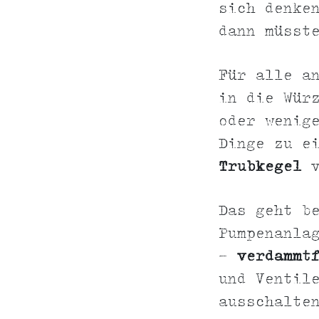
sich denke
dann müsst
Für alle a
in die Wür
oder wenig
Dinge zu e
Trubkegel
v
Das geht b
Pumpenanla
-
verdammt
und Ventil
ausschalte