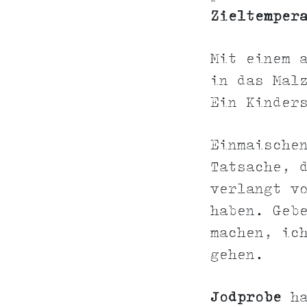
Zieltemper
Mit einem 
in das Mal
Ein Kinder
Einmaische
Tatsache, 
verlangt v
haben. Geb
machen, ic
gehen.
Jodprobe
ha