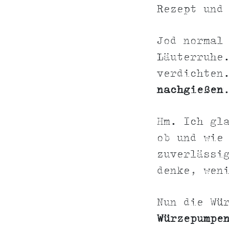
Rezept und
Jod normal
Läuterruhe
verdichten
nachgießen
Hm. Ich gl
ob und wie
zuverlässi
denke, wen
Nun die Wü
Würzepumpe