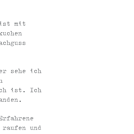
ist mit
kuchen
achguss
er sehe ich
h
ch ist. Ich
anden.
Erfahrene
 raufen und