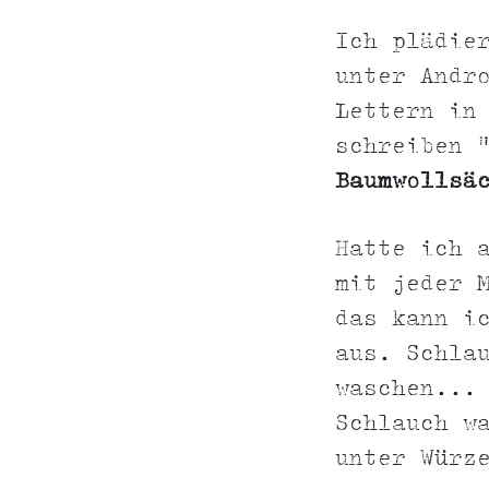
Ich plädie
unter Andr
Lettern in
schreiben 
Baumwollsä
Hatte ich 
mit jeder 
das kann i
aus. Schla
waschen...
Schlauch w
unter Würz