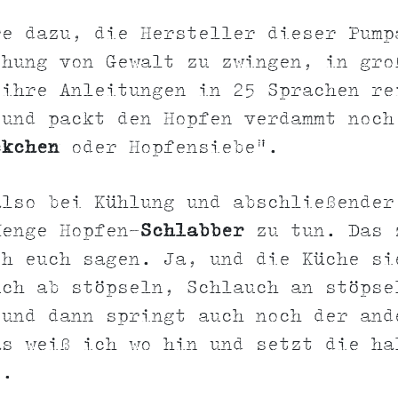
re dazu, die Hersteller dieser Pump
ohung von Gewalt zu zwingen, in gro
 ihre Anleitungen in 25 Sprachen re
"und packt den Hopfen verdammt noch
ckchen
oder Hopfensiebe".
also bei Kühlung und abschließender
Menge Hopfen-
Schlabber
zu tun. Das 
ch euch sagen. Ja, und die Küche si
uch ab stöpseln, Schlauch an stöpse
 und dann springt auch noch der and
as weiß ich wo hin und setzt die ha
e.