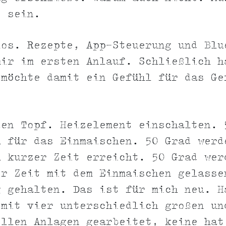
t sein.
los. Rezepte, App-Steuerung und Blu
mir im ersten Anlauf. Schließlich h
möchte damit ein Gefühl für das Ge
.
den Topf. Heizelement einschalten. 
h für das Einmaischen. 50 Grad werd
h kurzer Zeit erreicht. 50 Grad wer
ir Zeit mit dem Einmaischen gelasse
g gehalten. Das ist für mich neu. H
 mit vier unterschiedlich großen un
ellen Anlagen gearbeitet, keine hat