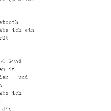
etooth
abe ich ein
rät
50 Grad
en in
den - und
n -
abe ich
d
 die