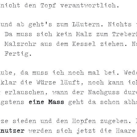
 nicht den Topf verantwortlich.
 und ab geht's zum Läutern. Nichts 
. Da muss sich kein Malz zum Treber
. Malzrohr aus dem Kessel ziehen. N
. Fertig.
aube, da muss ich noch mal bei. Wed
 klar die Würze läuft, noch kann ic
g erlauschen, wann der Nachguss dur
igstens
eine Mass
geht da schon abh
rze sieden und den Hopfen zugeben. 
nnutzer
werden sich jetzt die Haare