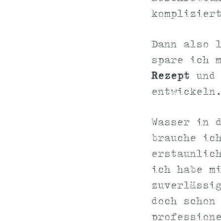
komplizier
Dann also 
spare ich 
Rezept
und 
entwickeln
Wasser in 
brauche ic
erstaunlic
ich habe m
zuverlässi
doch schon
profession