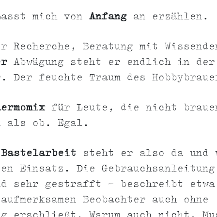
Lasst mich von
Anfang
an erzählen.
er Recherche, Beratung mit Wissende
er
Abwägung steht er endlich in der
r. Der feuchte Traum des Hobbybraue
hermomix
für Leute, die nicht braue
n als ob. Egal.
s
Bastelarbeit
steht er also da und 
ten Einsatz. Die Gebrauchsanleitung
nd sehr gestrafft - beschreibt etwa
 aufmerksamen Beobachter auch ohne
ng erschließt. Warum auch nicht. Mu