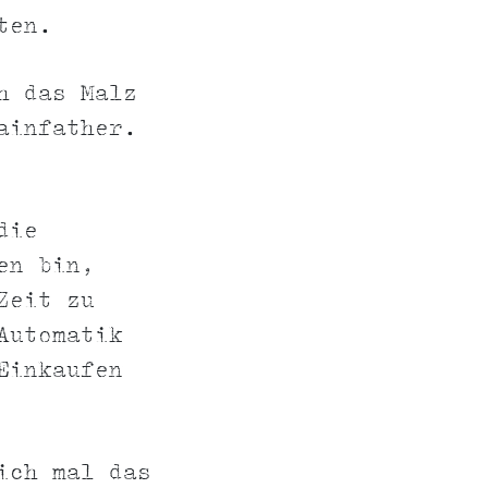
ten.
h das Malz
ainfather.
die
en bin,
Zeit zu
Automatik
Einkaufen
ich mal das