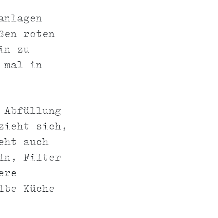
anlagen
ßen roten
in zu
 mal in
 Abfüllung
zieht sich,
eht auch
ln, Filter
ere
lbe Küche