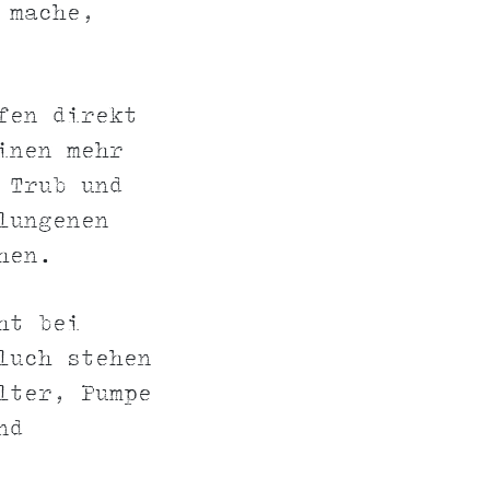
 mache,
fen direkt
inen mehr
 Trub und
lungenen
hen.
ht bei
luch stehen
lter, Pumpe
nd