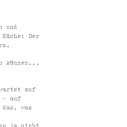
n und
 Küche: Der
rs.
n können...
wartet auf
 - auf
 das, was
ss ja nicht