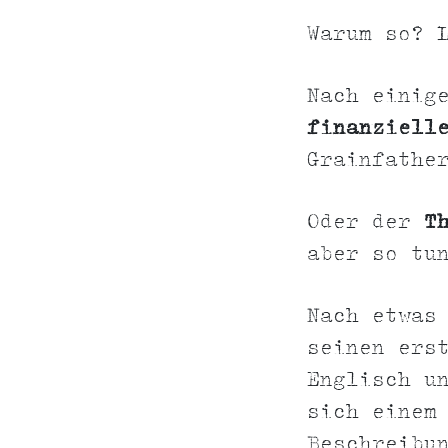
Warum so? 
Nach einig
finanziell
Grainfathe
Oder der
T
aber so tu
Nach etwa
seinen ers
Englisch u
sich einem
Beschreibu