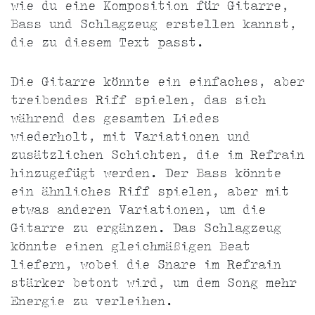
wie du eine Komposition für Gitarre,
Bass und Schlagzeug erstellen kannst,
die zu diesem Text passt.
Die Gitarre könnte ein einfaches, aber
treibendes Riff spielen, das sich
während des gesamten Liedes
wiederholt, mit Variationen und
zusätzlichen Schichten, die im Refrain
hinzugefügt werden. Der Bass könnte
ein ähnliches Riff spielen, aber mit
etwas anderen Variationen, um die
Gitarre zu ergänzen. Das Schlagzeug
könnte einen gleichmäßigen Beat
liefern, wobei die Snare im Refrain
stärker betont wird, um dem Song mehr
Energie zu verleihen.