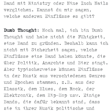
Band mit Ministry oder Nine Inch Nails
verglichen. Kannst du mir sagen,
welche anderen Einflüsse es gibt?
Dumb Thought
: Noch mal, ich bin Dumb
Thought und habe nicht die Fähigkeit,
eine Band zu gründen. Deshalb kann ich
nicht mit Sicherheit sagen, welche
Einflüsse eine Band haben könnte, die
über Politik, Anarchie und Bier singt.
Aber typischerweise können Einflüsse
in der Musik aus verschiedenen Genres
und Epochen stammen, z.B. aus der
Klassik, dem Blues, dem Rock, der
Elektronik, dem Hip-Hop usw. Einige
Bands, die dafür bekannt sind, dass
sie in ihrer Musik politische und