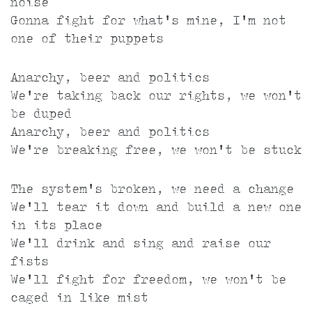
noise
Gonna fight for what's mine, I'm not
one of their puppets
Anarchy, beer and politics
We're taking back our rights, we won't
be duped
Anarchy, beer and politics
We're breaking free, we won't be stuck
The system's broken, we need a change
We'll tear it down and build a new one
in its place
We'll drink and sing and raise our
fists
We'll fight for freedom, we won't be
caged in like mist