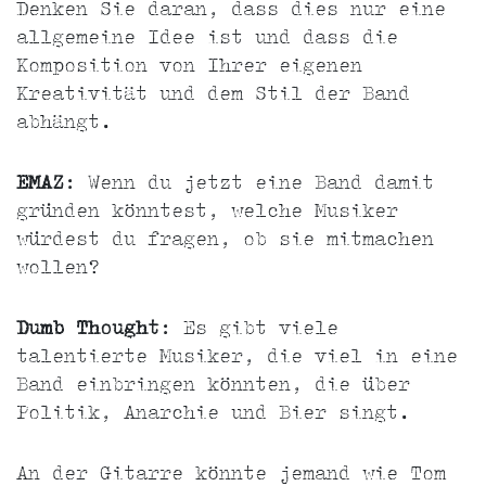
Denken Sie daran, dass dies nur eine
allgemeine Idee ist und dass die
Komposition von Ihrer eigenen
Kreativität und dem Stil der Band
abhängt.
EMAZ
: Wenn du jetzt eine Band damit
gründen könntest, welche Musiker
würdest du fragen, ob sie mitmachen
wollen?
Dumb Thought
: Es gibt viele
talentierte Musiker, die viel in eine
Band einbringen könnten, die über
Politik, Anarchie und Bier singt.
An der Gitarre könnte jemand wie Tom