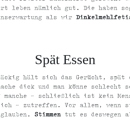
ort leben nämlich gut. Die haben so
enserwartung als wir
Dinkelmehlfeti
Spät Essen
näckig hält sich das Gerücht, spät 
mache dick und man könne schlecht s
f manche - schließlich ist kein Men
eich - zutreffen. Vor allem, wenn s
 glauben.
Stimmen
tut es deswegen a