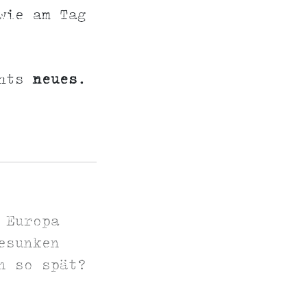
wie am Tag
chts
neues
.
 Europa
esunken
n so spät?