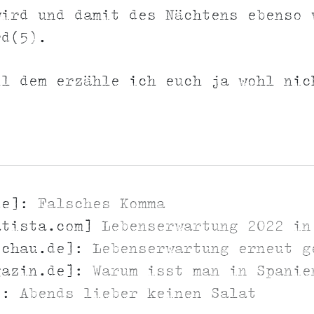
wird und damit des Nächtens ebenso 
rd(5).
ll dem erzähle ich euch ja wohl ni
de]:
Falsches Komma
atista.com]
Lebenserwartung 2022 in
schau.de]:
Lebenserwartung erneut g
gazin.de]:
Warum isst man in Spanie
]:
Abends lieber keinen Salat