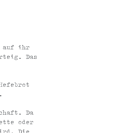
 auf ihr
rteig. Das
Hefebrot
.
chaft. Da
ette oder
ird. Die