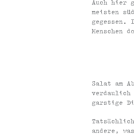
Auch hier 
meisten sü
gegessen. 
Menschen d
Salat am A
verdaulich
garstige D
Tatsächlic
andere, wa