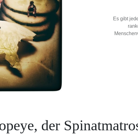
Es gibt je
rank
Menschenve
opeye, der Spinatmatro