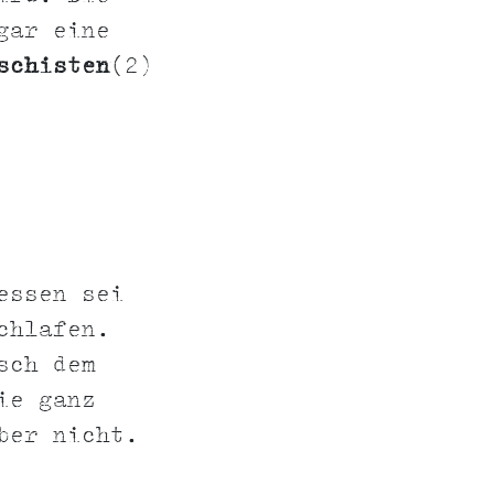
gar eine
schisten
(2)
essen sei
chlafen.
sch dem
ie ganz
ber nicht.