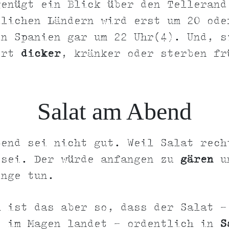
genügt ein Blick über den Tellerand
dlichen Ländern wird erst um 20 ode
In Spanien gar um 22 Uhr(4). Und, s
ort
dicker
, kränker oder sterben fr
Salat am Abend
bend sei nicht gut. Weil Salat rech
 sei. Der würde anfangen zu
gären
un
inge tun.
h ist das aber so, dass der Salat -
s im Magen landet - ordentlich in
S