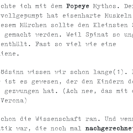
öchte ich mit dem
Popeye
Mythos. De
 vollgepumpt hat eisenharte Muskeln
iesem Märchen sollte den Kleinsten 
t gemacht werden. Weil Spinat so un
 enthält. Fast so viel wie eine
hiene.
lödsinn wissen wir schon lange(1). 
r ist es gewesen, der den Kindern 
t gezwungen hat. (Ach nee, das mit 
 Verona)
schon die Wissenschaft ran. Und wen
atik war, die noch mal
nachgerechne