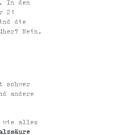
. In den
r 21
ind die
üher? Nein.
t schwer
d andere
 wie alles
alzsäure