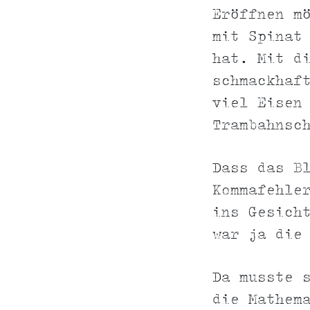
Eröffnen m
mit Spinat
hat. Mit d
schmackhaf
viel Eisen
Trambahnsc
Dass das B
Kommafehle
ins Gesich
war ja die
Da musste 
die Mathem