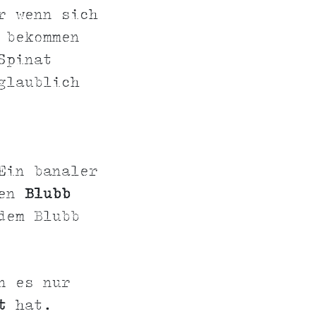
r wenn sich
 bekommen
Spinat
glaublich
Ein banaler
den
Blubb
dem Blubb
n es nur
t
hat.