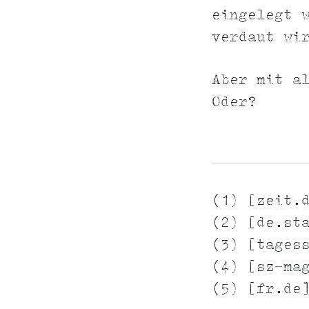
eingelegt 
verdaut wi
Aber mit a
Oder?
(1) [zeit.
(2) [de.st
(3) [tages
(4) [sz-ma
(5) [fr.de