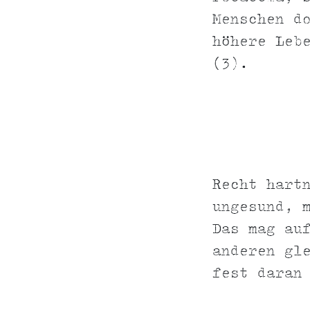
Menschen d
höhere Leb
(3).
Recht hart
ungesund, 
Das mag au
anderen gl
fest daran