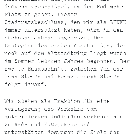
dadurch verbreitert, um dem Rad mehr
Platz zu geben. Dieser
Stadtratsbeschluss, den wir als LINKE
immer unterstützt haben, wird in den
nächsten Jahren umgesetzt. Der
Baubeginn des ersten Abschnittes, der
noch auf dem Altstadtring liegt wurde
im Sommer letzten Jahres begonnen. Der
zweite Bauabschnitt zwischen Von-der-
Tann-Straße und Franz-Joseph-Straße
folgt darauf.
Wir stehen als Fraktion für eine
Verlagerung des Verkehrs vom
motorisierten Individualverkehrs hin
zu Rad- und Fußverkehr und
unterstützen deswegen die Ziele des