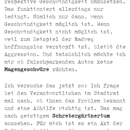
respektive Geschwindigkeit umzusetzen.
Das funktioniert allerdings nur
bedingt. Nämlich nur dann, wenn
Geschwindigkeit möglich ist. Wenn
Geschwindigkeit nicht möglich ist,
weil zum Beispiel der Radweg
hoffnungslos verstopft ist, bleibt die
Aggression. Und tatsächlich möchte ich
mir ob falschparkenden Autos keine
Magengeschwüre
züchten.
Ich versuche das jetzt so: Ich frage
bei den Verantwortlichen im Stadtrat
mal nach, ob ihnen das Problem bekannt
und eine Abhilfe wichtig ist. Das mag
nach geistigem
Schrebergärtnertum
aussehen. Für mich ist es ein Akt der