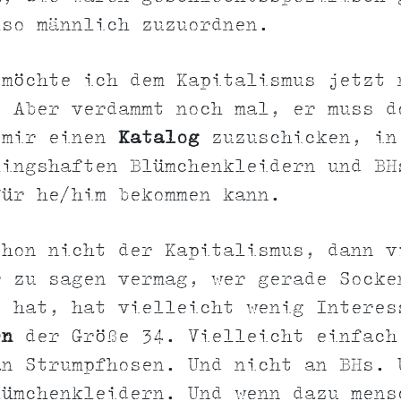
lso männlich zuzuordnen.
 möchte ich dem Kapitalismus jetzt 
. Aber verdammt noch mal, er muss d
 mir einen
Katalog
zuzuschicken, in
lingshaften Blümchenkleidern und BH
für he/him bekommen kann.
chon nicht der Kapitalismus, dann v
r zu sagen vermag, wer gerade Socke
t hat, hat vielleicht wenig Interes
en
der Größe 34. Vielleicht einfach
an Strumpfhosen. Und nicht an BHs. 
lümchenkleidern. Und wenn dazu mens