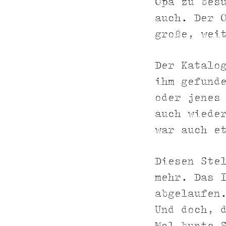
Opa zu bes
auch. Der 
große, wei
Der Katalo
ihm gefund
oder jenes
auch wiede
war auch e
Diesen Ste
mehr. Das 
abgelaufen
Und doch, 