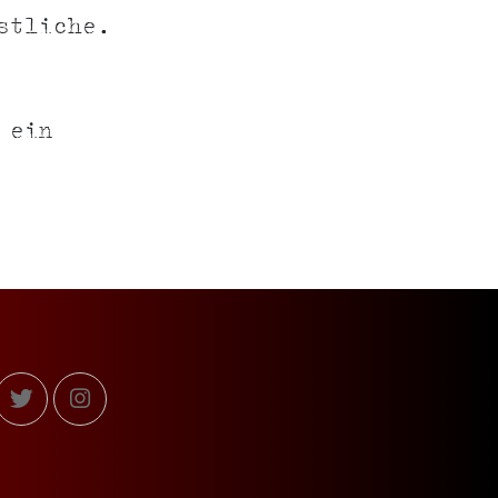
stliche.
 ein