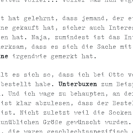
Seiten voller... voller was nun eig
et hat gelehrnt, dass jemand, der e
ine gekauft hat, sicher auch Intere
ten hat. Naja, zumindest ist das In
merksam, dass es sich die Sache mit
ine
irgendwie gemerkt hat.
ält es sich so, dass ich bei Otto v
 bestellt habe.
Unterbuxen
zum Beis
h. Und ich wage zu behaupten, an de
 ist klar abzulesen, dass der Beste
 ist. Nicht zuletzt weil die Socken
nunüblichen Größe gewünscht wurden.
a, die waren geschlechtsspezifisch 