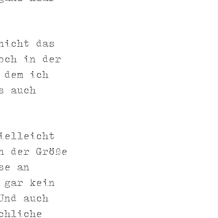
nicht das
och in der
 dem ich
s auch
ielleicht
n der Größe
se an
 gar kein
Und auch
chliche