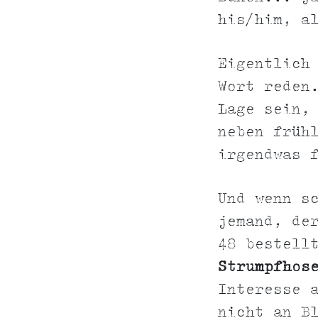
his/him, a
Eigentlich
Wort reden
Lage sein,
neben früh
irgendwas 
Und wenn s
jemand, de
48 bestell
Strumpfhos
Interesse 
nicht an B