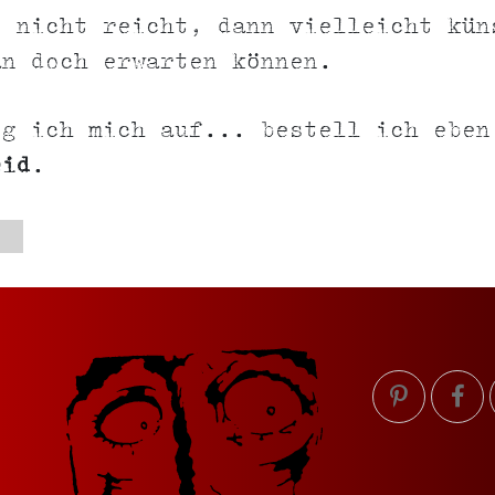
z nicht reicht, dann vielleicht kün
an doch erwarten können.
eg ich mich auf... bestell ich eben
eid
.