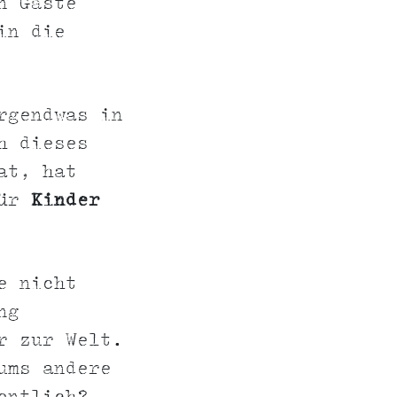
n Gäste
in die
rgendwas in
h dieses
at, hat
für
Kinder
e nicht
ng
r zur Welt.
ums andere