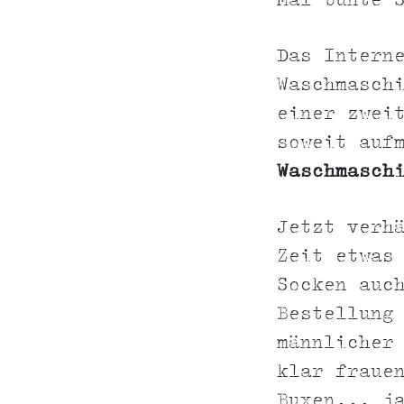
Mal bunte 
Das Intern
Waschmasch
einer zwei
soweit auf
Waschmasch
Jetzt verh
Zeit etwas
Socken auc
Bestellung
männlicher
klar fraue
Buxen... j