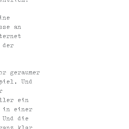
entlich?
ine
sse an
ternet
 der
or geraumer
piel. Und
r
ller ein
 in einer
 Und die
ganz klar