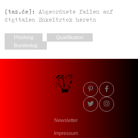
[taz.de]:
Abgeordnete fallen auf
digitalen Enkeltrick herein
Phishing
Qualifikation
Bundestag
Newsletter
Impressum