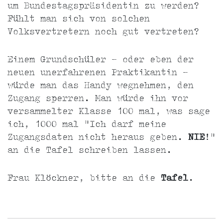
um Bundestagspräsidentin zu werden?
Fühlt man sich von solchen
Volksvertretern noch gut vertreten?
Einem Grundschüler - oder eben der
neuen unerfahrenen Praktikantin -
würde man das Handy wegnehmen, den
Zugang sperren. Man würde ihn vor
versammelter Klasse 100 mal, was sage
ich, 1000 mal "Ich darf meine
Zugangsdaten nicht heraus geben.
NIE
!"
an die Tafel schreiben lassen.
Frau Klöckner, bitte an die
Tafel
.