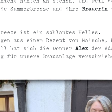
 nicht hinten an stehen. Und weil d
die Summerbreeze und ihre
Brauerin
v
breeze ist ein schlankes Helles.
ngen aus einem Rezept von Maische, 
ell hat sich die Donner
Alex
der Ad
ng für unsere Brauanlage verschrieb