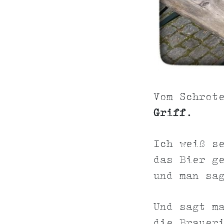
Vom Schrot
Griff
.
Ich weiß s
das Bier g
und man sa
Und sagt m
die Brauer