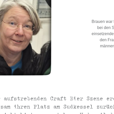
Brauen war 
bei den S
einsetzende
den Fra
männerd
r aufstrebenden Craft Bier Szene er
gsam ihren Platz am Sudkessel zurüc