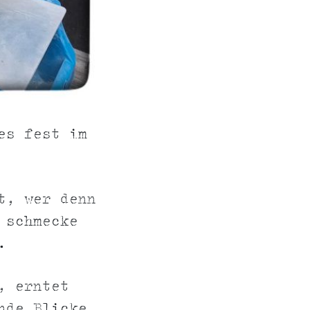
es fest im
t, wer denn
 schmecke
.
, erntet
nde Blicke.