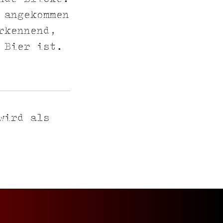
 angekommen
rkennend,
 Bier ist.
wird als