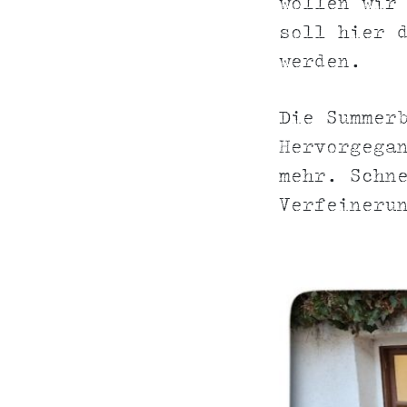
wollen wir
soll hier 
werden.
Die Summer
Hervorgega
mehr. Schn
Verfeineru