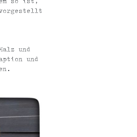
em so ist,
orgestellt
Malz und
aption und
en.