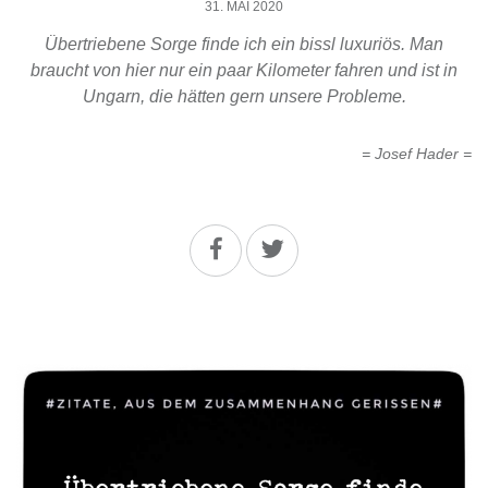
31. MAI 2020
Übertriebene Sorge finde ich ein bissl luxuriös. Man
braucht von hier nur ein paar Kilometer fahren und ist in
Ungarn, die hätten gern unsere Probleme.
= Josef Hader =