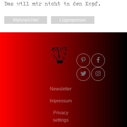
Das will mir nicht in den Kopf.
Wahnwichtel
Lügenpresse
Newsletter
Impressum
Privacy
settings