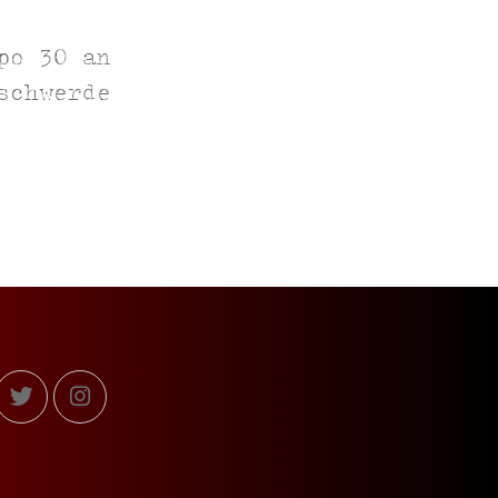
po 30 an
schwerde