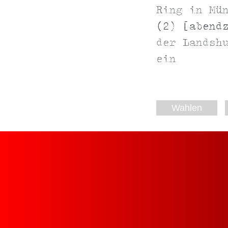
Ring in Mü
(2) [abend
der Landsh
ein
Wahlen