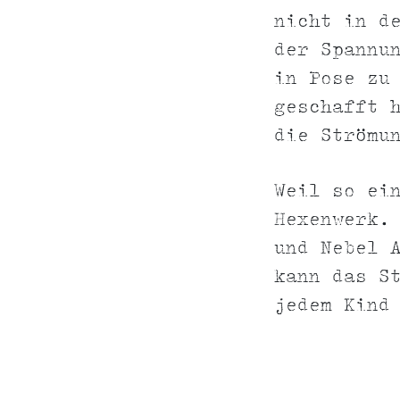
nicht in d
der Spannu
in Pose zu
geschafft 
die Strömu
Weil so ei
Hexenwerk.
und Nebel 
kann das S
jedem Kind