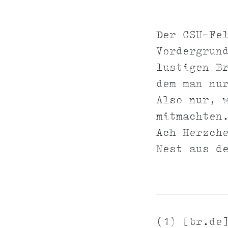
Der CSU-Fe
Vordergrun
lustigen B
dem man nu
Also nur, 
mitmachten
Ach Herzch
Nest aus d
(1) [br.de