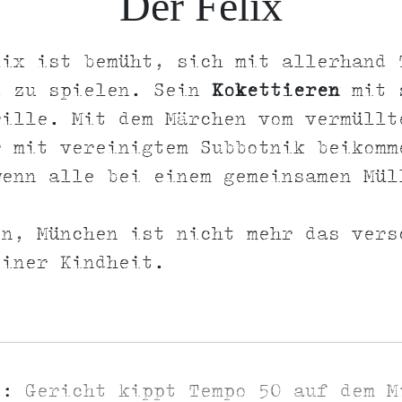
Der Felix
lix ist bemüht, sich mit allerhand 
d zu spielen. Sein
Kokettieren
mit 
rille. Mit dem Märchen vom vermüllt
r mit vereinigtem Subbotnik beikomm
wenn alle bei einem gemeinsamen Mül
.
en, München ist nicht mehr das vers
einer Kindheit.
]:
Gericht kippt Tempo 50 auf dem M