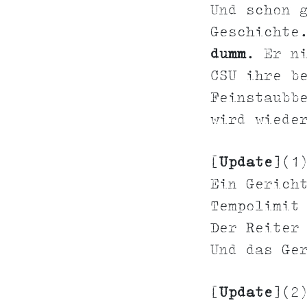
Und schon 
Geschichte
dumm
. Er n
CSU ihre b
Feinstaubb
wird wiede
[
Update
](1
Ein Gerich
Tempolimit
Der Reiter
Und das Ge
[
Update
](2