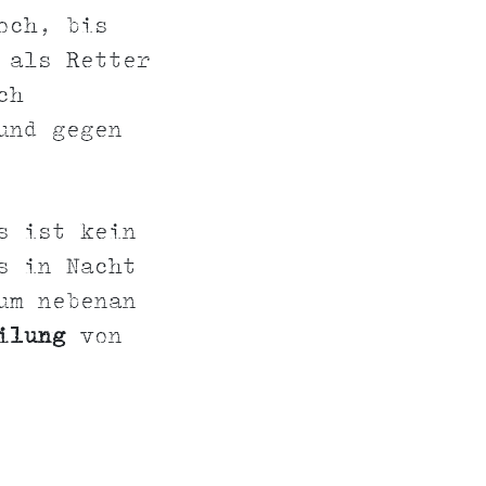
och, bis
 als Retter
ch
und gegen
s ist kein
s in Nacht
um nebenan
ilung
von