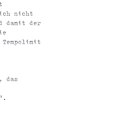
t
ich nicht
d damit der
ie
 Tempolimit
, das
".