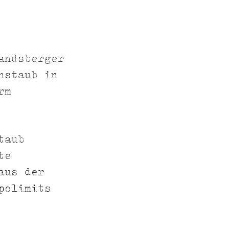
andsberger
nstaub in
rm
taub
te
aus der
polimits