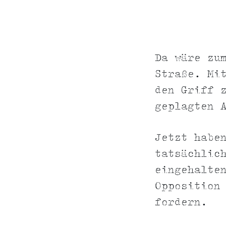
Da wäre zu
Straße. Mi
den Griff 
geplagten 
Jetzt habe
tatsächlic
eingehalte
Opposition
fordern.