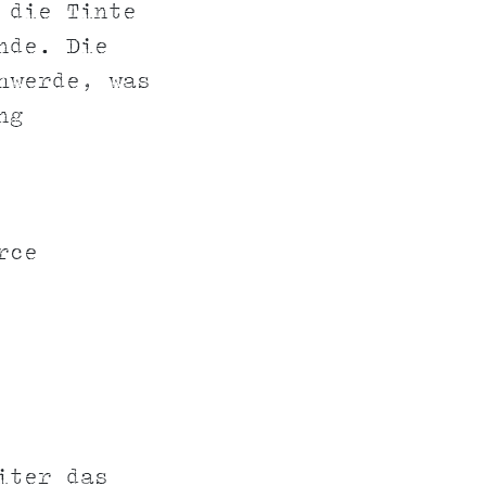
 die Tinte
nde. Die
hwerde, was
ng
rce
iter das