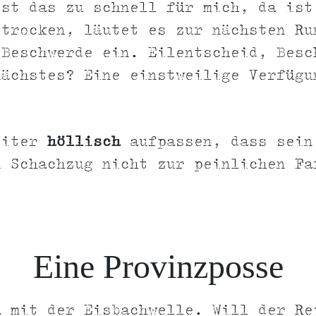
ist das zu schnell für mich, da ist
 trocken, läutet es zur nächsten Ru
 Beschwerde ein. Eilentscheid, Besc
nächstes? Eine einstweilige Verfügu
?
eiter
höllisch
aufpassen, dass sein
n Schachzug nicht zur peinlichen Fa
Eine Provinzposse
l
mit der Eisbachwelle. Will der Re