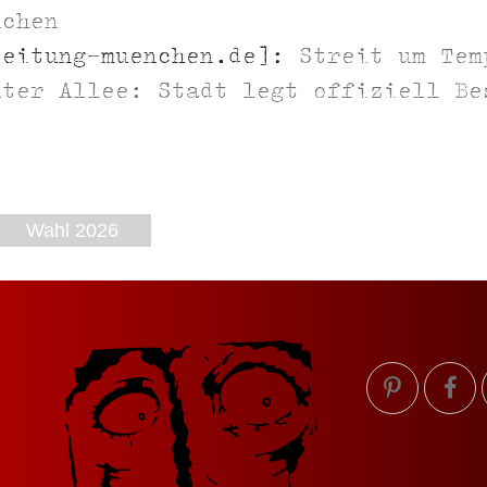
nchen
zeitung-muenchen.de]:
Streit um Tem
uter Allee: Stadt legt offiziell Be
Wahl 2026