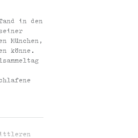
Tand in den
seiner
en München,
en könne.
lsammeltag
chlafene
ittleren