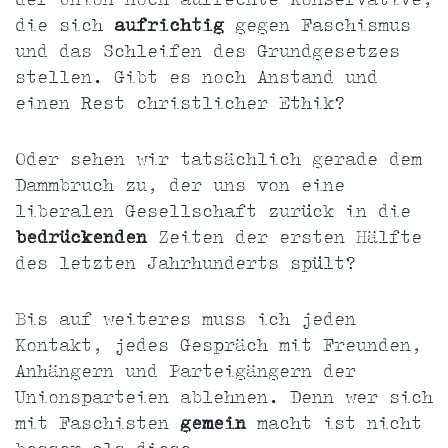
der Union noch aufrechte Konservative,
die sich
aufrichtig
gegen Faschismus
und das Schleifen des Grundgesetzes
stellen. Gibt es noch Anstand und
einen Rest christlicher Ethik?
Oder sehen wir tatsächlich gerade dem
Dammbruch zu, der uns von eine
liberalen Gesellschaft zurück in die
bedrückenden
Zeiten der ersten Hälfte
des letzten Jahrhunderts spült?
Bis auf weiteres muss ich jeden
Kontakt, jedes Gespräch mit Freunden,
Anhängern und Parteigängern der
Unionsparteien ablehnen. Denn wer sich
mit Faschisten
gemein
macht ist nicht