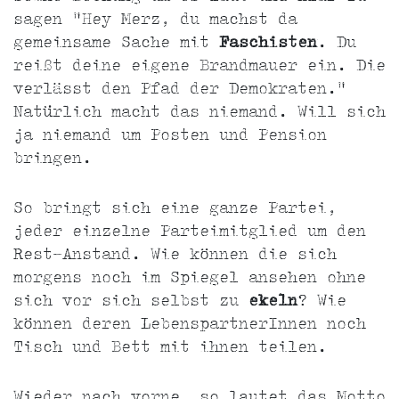
sagen "Hey Merz, du machst da
gemeinsame Sache mit
Faschisten
. Du
reißt deine eigene Brandmauer ein. Die
verlässt den Pfad der Demokraten."
Natürlich macht das niemand. Will sich
ja niemand um Posten und Pension
bringen.
So bringt sich eine ganze Partei,
jeder einzelne Parteimitglied um den
Rest-Anstand. Wie können die sich
morgens noch im Spiegel ansehen ohne
sich vor sich selbst zu
ekeln
? Wie
können deren LebenspartnerInnen noch
Tisch und Bett mit ihnen teilen.
Wieder nach vorne, so lautet das Motto