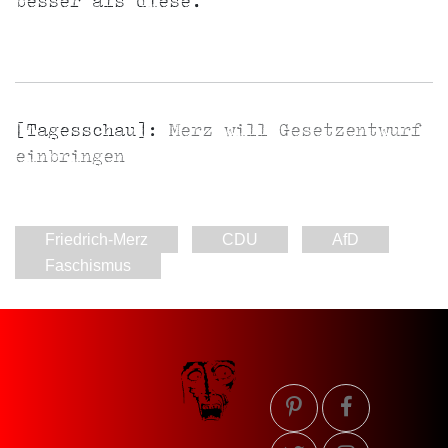
besser als diese.
[Tagesschau]:
Merz will Gesetzentwurf
einbringen
Friedrich-Merz
CDU
AfD
Faschismus